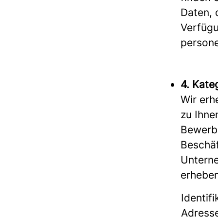
Daten, 
Verfügu
persone
4. Kate
Wir er
zu Ihne
Bewerbu
Beschäf
Unterne
erheben
Identif
Adresse