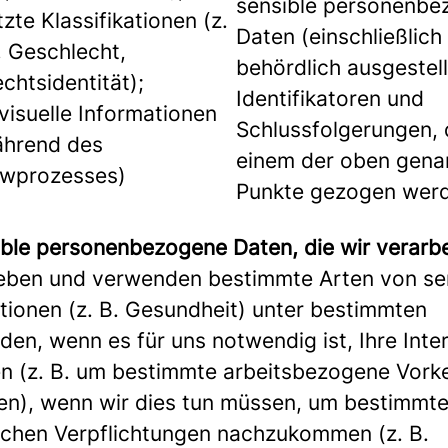
sensible personenbe
zte Klassifikationen (z.
Daten (einschließlich
r, Geschlecht,
behördlich ausgestell
chtsidentität);
Identifikatoren und
visuelle Informationen
Schlussfolgerungen, 
ährend des
einem der oben gena
ewprozesses)
Punkte gezogen wer
ible personenbezogene Daten, die wir verarb
eben und verwenden bestimmte Arten von se
tionen (z. B. Gesundheit) unter bestimmten
en, wenn es für uns notwendig ist, Ihre Inte
n (z. B. um bestimmte arbeitsbezogene Vor
fen), wenn wir dies tun müssen, um bestimmt
ichen Verpflichtungen nachzukommen (z. B.