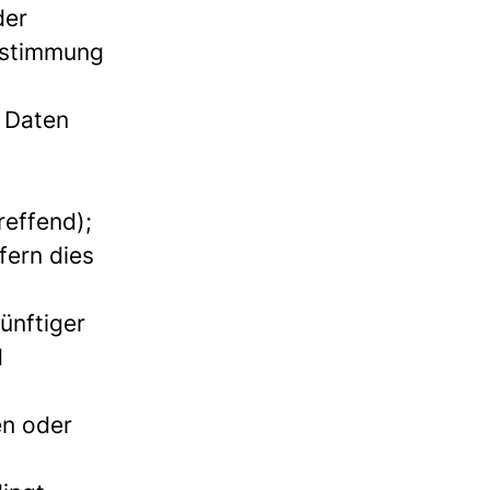
der
Zustimmung
 Daten
reffend);
fern dies
ünftiger
d
en oder