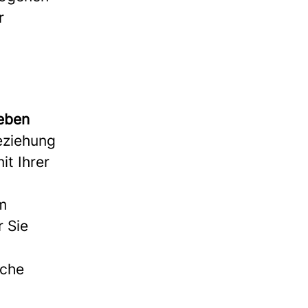
r
heben
eziehung
it Ihrer
m
 Sie
sche