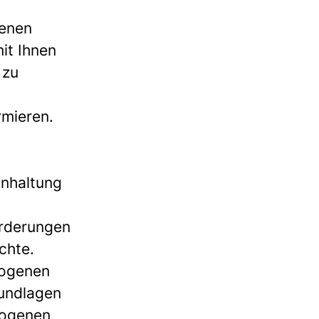
genen
it Ihnen
 zu
rmieren.
n
inhaltung
orderungen
chte.
zogenen
rundlagen
zogenen