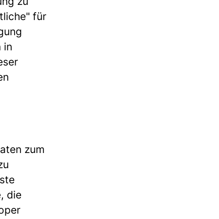
ung zu
liche" für
ügung
 in
eser
en
Daten zum
zu
ste
, die
oper