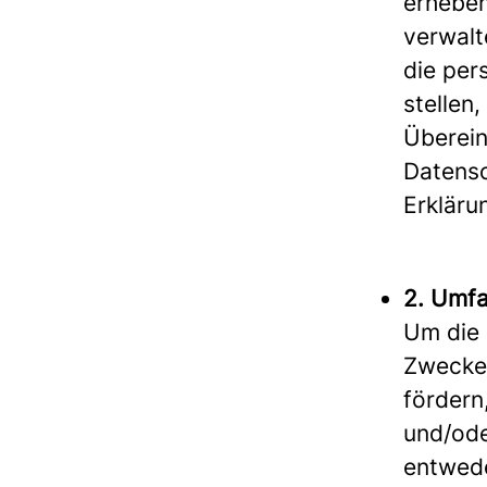
erheben
verwalt
die per
stellen
Überein
Datensc
Erkläru
2. Umf
Um die 
Zwecke
fördern
und/ode
entwede