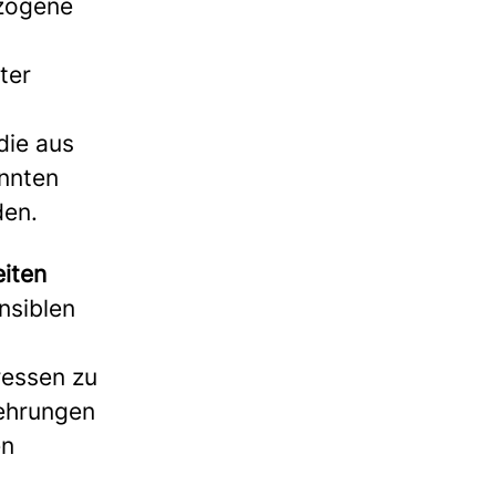
zogene
ter
die aus
nnten
den.
eiten
nsiblen
ressen zu
kehrungen
en