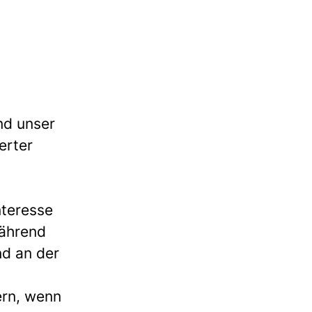
nd unser
erter
nteresse
während
nd an der
ern, wenn