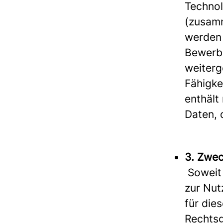
Technol
(zusamm
werden 
Bewerbu
weiterg
Fähigke
enthält
Daten, 
3. Zwec
Soweit 
zur Nut
für die
Rechtsg