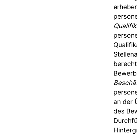
erheben
person
Qualifi
persone
Qualifi
Stellen
berechti
Bewerbe
Beschä
persone
an der 
des Bew
Durchfü
Hinterg