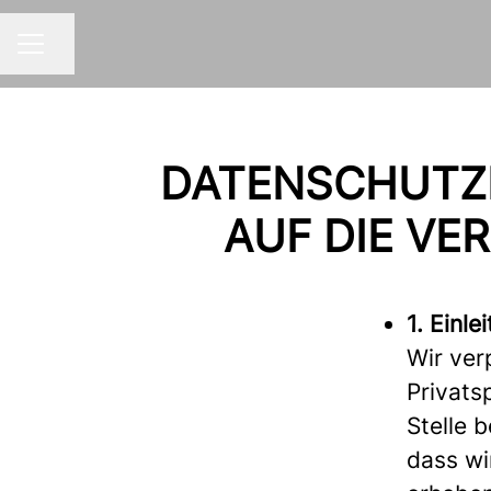
Share page
CAREER MENU
DATENSCHUTZE
AUF DIE V
1. Einle
Wir ver
Privats
Stelle 
dass wi