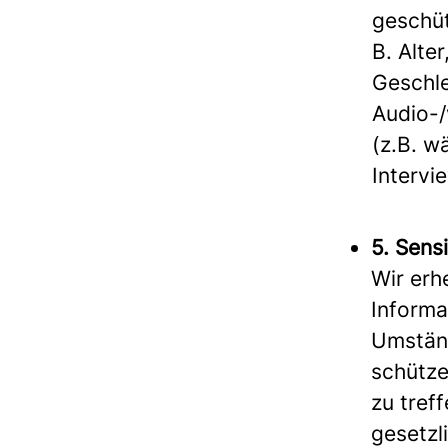
geschüt
B. Alte
Geschle
Audio-/
(z.B. w
Intervi
5. Sens
Wir erh
Informa
Umständ
schütze
zu tref
gesetzl