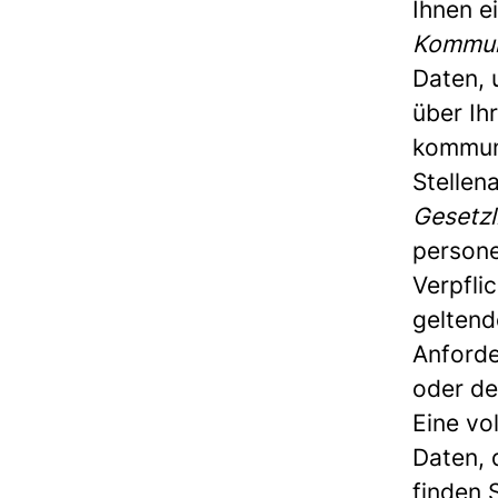
Ihnen e
Kommun
Daten, 
über Ih
kommuni
Stellen
Gesetzl
persone
Verpfli
geltend
Anforde
oder de
Eine vo
Daten, 
finden 