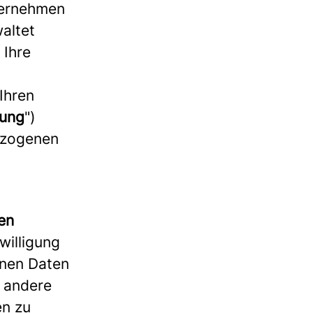
ternehmen
altet
 Ihre
 Ihren
rung
")
ezogenen
en
willigung
enen Daten
f andere
en zu