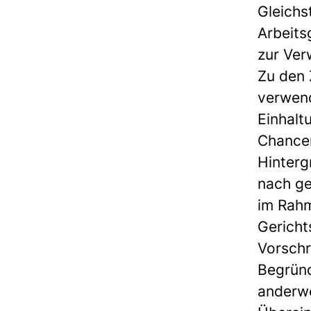
Gleichs
Arbeits
zur Ve
Zu den 
verwend
Einhalt
Chancen
Hinterg
nach ge
im Rahm
Gericht
Vorschr
Begründ
anderwe